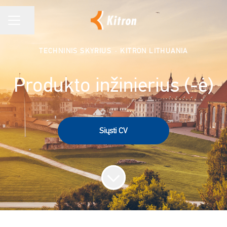
Bendrinti puslapį
KARJEROS MENIU
TECHNINIS SKYRIUS
·
KITRON LITHUANIA
Produkto inžinierius (-ė)
Siųsti CV