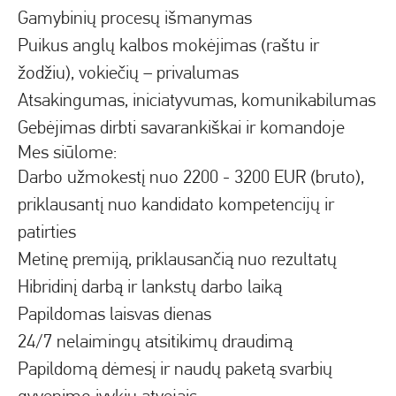
Gamybinių procesų išmanymas
Puikus anglų kalbos mokėjimas (raštu ir
žodžiu),
vokiečių – privalumas
Atsakingumas, iniciatyvumas, komunikabilumas
Gebėjimas dirbti savarankiškai ir komandoje
Mes siūlome:
Darbo užmokestį nuo 2200 - 3200 EUR (bruto),
priklausantį nuo kandidato kompetencijų ir
patirties
Metinę premiją, priklausančią nuo rezultatų
Hibridinį darbą ir lankstų darbo laiką
Papildomas laisvas dienas
24/7 nelaimingų atsitikimų draudimą
Papildomą dėmesį ir naudų paketą svarbių
gyvenimo įvykių atvejais