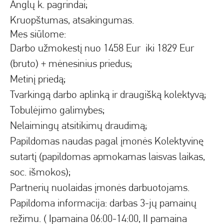
Anglų k. pagrindai;
Kruopštumas, atsakingumas.
Mes siūlome:
Darbo užmokestį nuo 1458 Eur iki 1829 Eur
(bruto) + mėnesinius priedus;
Metinį priedą;
Tvarkingą darbo aplinką ir draugišką kolektyvą;
Tobulėjimo galimybes;
Nelaimingų atsitikimų draudimą;
Papildomas naudas pagal įmonės Kolektyvinę
sutartį (papildomas apmokamas laisvas laikas,
soc. išmokos);
Partnerių nuolaidas įmonės darbuotojams.
Papildoma informacija: darbas 3-jų pamainų
režimu. ( Ipamaina 06:00-14:00, II pamaina