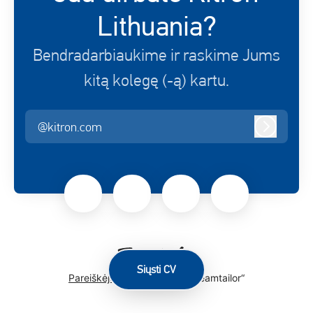
Lithuania?
Bendradarbiaukime ir raskime Jums
kitą kolegę (-ą) kartu.
@kitron.com
Prisijungt
Siųsti CV
Pareiškėjų sekimo sistema
„Teamtailor“