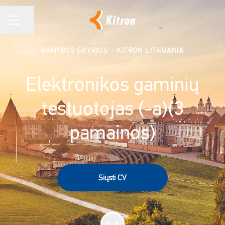
Bendrinti puslapį
KARJEROS MENIU
GAMYBOS SKYRIUS
·
KITRON LITHUANIA
Elektronikos gaminių
testuotojas (-a)(3
pamainos)
Siųsti CV