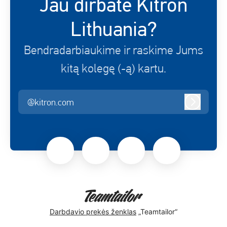
Jau dirbate Kitron
Lithuania?
Bendradarbiaukime ir raskime Jums
kitą kolegę (-ą) kartu.
@kitron.com
Prisijungt
Darbdavio prekės ženklas
„Teamtailor“